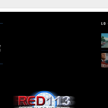
LO 
e
l