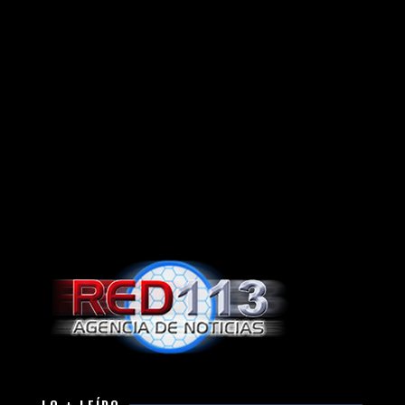
LO + LEÍDO