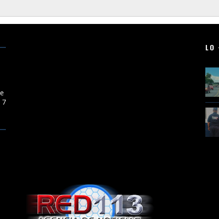
LO 
e
de
 7