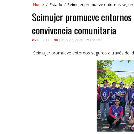
Home
/
Estado
/
Seimujer promueve entornos seguros 
Seimujer promueve entornos s
convivencia comunitaria
by
RED 113
on
junio 27, 2026
in
Estado
Seimujer promueve entornos seguros a través del de