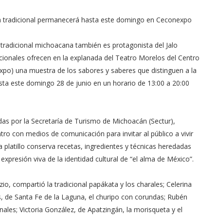
na tradicional permanecerá hasta este domingo en Ceconexpo
 tradicional michoacana también es protagonista del Jalo
icionales ofrecen en la explanada del Teatro Morelos del Centro
po) una muestra de los sabores y saberes que distinguen a la
asta este domingo 28 de junio en un horario de 13:00 a 20:00
as por la Secretaría de Turismo de Michoacán (Sectur),
ro con medios de comunicación para invitar al público a vivir
platillo conserva recetas, ingredientes y técnicas heredadas
xpresión viva de la identidad cultural de “el alma de México”.
zio, compartió la tradicional papákata y los charales; Celerina
, de Santa Fe de la Laguna, el churipo con corundas; Rubén
ales; Victoria González, de Apatzingán, la morisqueta y el