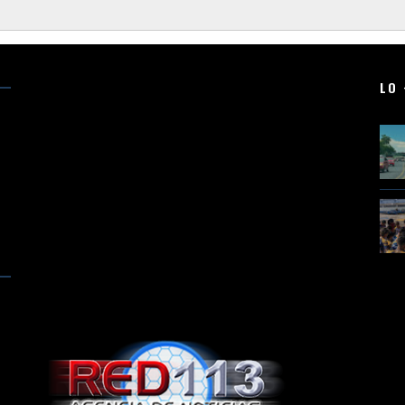
LO 
N