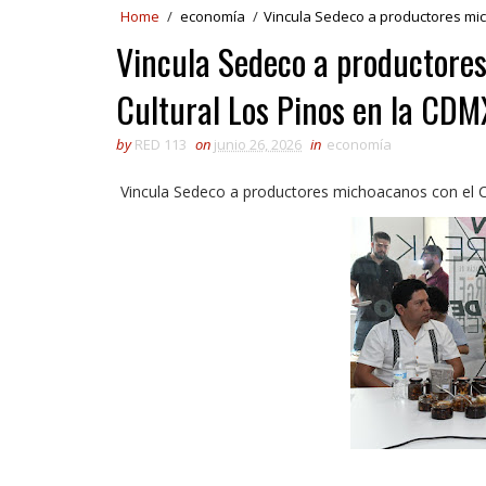
Home
/
economía
/
Vincula Sedeco a productores mic
Vincula Sedeco a productore
Cultural Los Pinos en la CDM
by
RED 113
on
junio 26, 2026
in
economía
Vincula Sedeco a productores michoacanos con el 