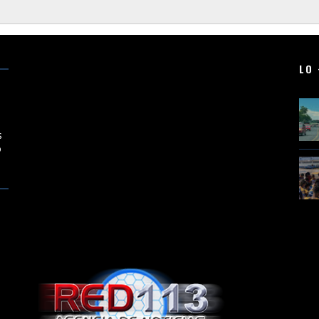
LO 
en
s
o