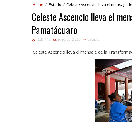
Home
/
Estado
/
Celeste Ascencio lleva el mensaje 
Celeste Ascencio lleva el men
Pamatácuaro
by
RED 113
on
julio 06, 2026
in
Estado
Celeste Ascencio lleva el mensaje de la Transform