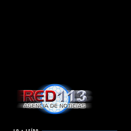
LO + LEÍDO