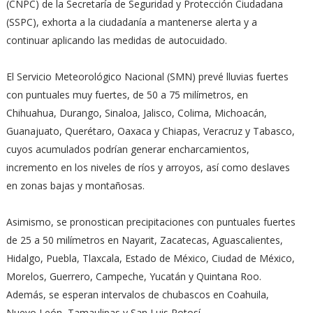
(CNPC) de la Secretaría de Seguridad y Protección Ciudadana
(SSPC), exhorta a la ciudadanía a mantenerse alerta y a
continuar aplicando las medidas de autocuidado.
El Servicio Meteorológico Nacional (SMN) prevé lluvias fuertes
con puntuales muy fuertes, de 50 a 75 milímetros, en
Chihuahua, Durango, Sinaloa, Jalisco, Colima, Michoacán,
Guanajuato, Querétaro, Oaxaca y Chiapas, Veracruz y Tabasco,
cuyos acumulados podrían generar encharcamientos,
incremento en los niveles de ríos y arroyos, así como deslaves
en zonas bajas y montañosas.
Asimismo, se pronostican precipitaciones con puntuales fuertes
de 25 a 50 milímetros en Nayarit, Zacatecas, Aguascalientes,
Hidalgo, Puebla, Tlaxcala, Estado de México, Ciudad de México,
Morelos, Guerrero, Campeche, Yucatán y Quintana Roo.
Además, se esperan intervalos de chubascos en Coahuila,
Nuevo León, Tamaulipas y San Luis Potosí.