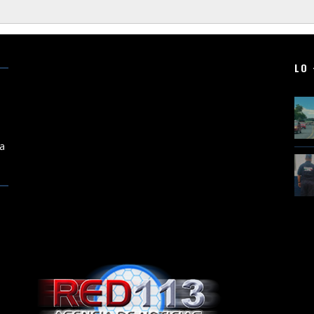
LO 
en
ta