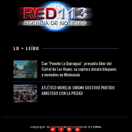
LO + LEÍDO
Cae "Poncho La Quiringua", presunto líder del
Cártel de Los Reyes; su captura desata bloqueos
e incendios en Michoacán
ATLÉTICO MORELIA-UMSNH SOSTUVO PARTIDO
AMISTOSO CON LA PIEDAD
Copyright ©
2026
RED113
| Powered By
VIRAL