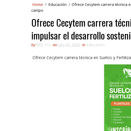
Home
/
Educación
/
Ofrece Cecytem carrera técnica en
campo
Ofrece Cecytem carrera técnic
impulsar el desarrollo sosten
by
RED 113
on
julio 03, 2026
in
Educación
Ofrece Cecytem carrera técnica en Suelos y Fertiliza