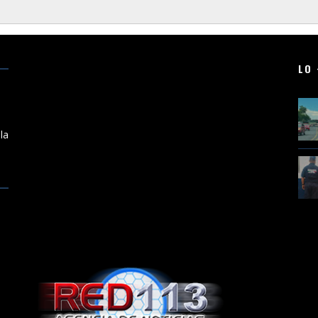
LO 
a
la