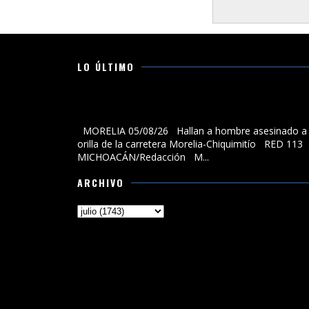
LO ÚLTIMO
Hallan a hombre asesinado a la orilla de la carreter
Morelia-Chiquimitío
MORELIA 05/08/26 Hallan a hombre asesinado a 
orilla de la carretera Morelia-Chiquimitío RED 113
MICHOACÁN/Redacción M...
ARCHIVO