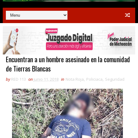
Encuentran a un hombre asesinado en la comunidad
de Tierras Blancas
by
RED 113
on
junio 11, 2018
in
Nota Roja
,
Policiaca
,
Seguridad