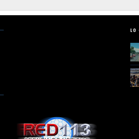
LO 
N