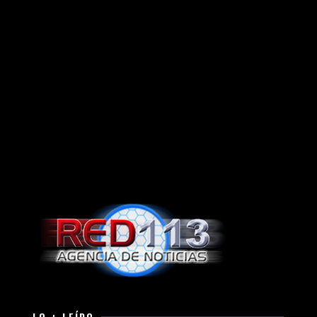
LO + LEÍDO