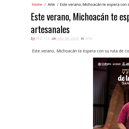
Home
/
Arte
/
Este verano, Michoacán te espera con 
Este verano, Michoacán te es
artesanales
by
RED 113
on
julio 08, 2026
in
Arte
Este verano, Michoacán te espera con su ruta de c