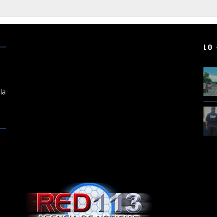
LO 
a
la