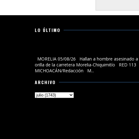
LO ÚLTIMO
Hallan a hombre asesinado a la orilla de la carreter
Morelia-Chiquimitío
MORELIA 05/08/26 Hallan a hombre asesinado a 
orilla de la carretera Morelia-Chiquimitío RED 113
MICHOACÁN/Redacción M...
ARCHIVO