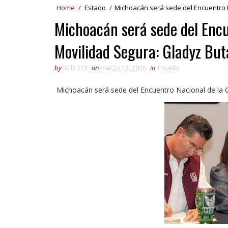
Home
/
Estado
/
Michoacán será sede del Encuentro N
Michoacán será sede del Encu
Movilidad Segura: Gladyz Bu
by
RED 113
on
marzo 12, 2026
in
Estado
Michoacán será sede del Encuentro Nacional de la C