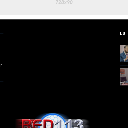
LO 
er