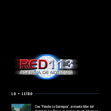
LO + LEÍDO
Cae "Poncho La Quiringua", presunto líder del
Cártel de Los Reyes; su captura desata bloqueos