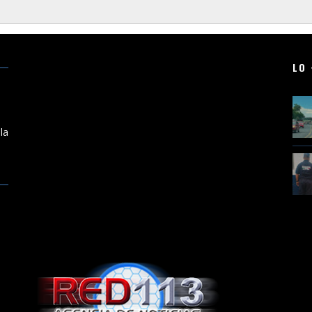
LO 
a
la