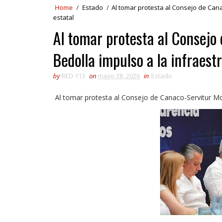
Home
/
Estado
/
Al tomar protesta al Consejo de Cana
estatal
Al tomar protesta al Consejo
Bedolla impulso a la infraest
by
RED 113
on
mayo 28, 2026
in
Estado
Al tomar protesta al Consejo de Canaco-Servitur More