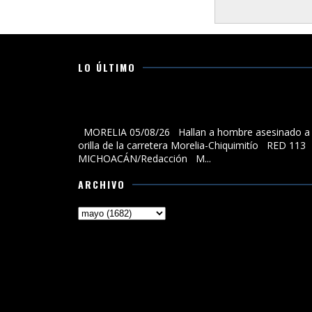
LO ÚLTIMO
Hallan a hombre asesinado a la orilla de la carreter
Morelia-Chiquimitío
MORELIA 05/08/26 Hallan a hombre asesinado a 
orilla de la carretera Morelia-Chiquimitío RED 113
MICHOACÁN/Redacción M...
ARCHIVO