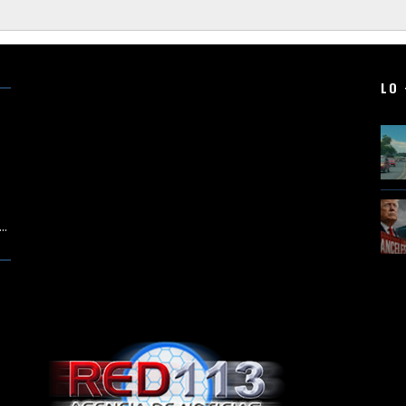
LO 
..