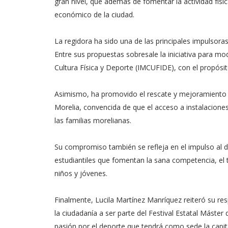
gran nivel, que además de fomentar la actividad físi
económico de la ciudad.
La regidora ha sido una de las principales impulsoras
Entre sus propuestas sobresale la iniciativa para mod
Cultura Física y Deporte (IMCUFIDE), con el propósi
Asimismo, ha promovido el rescate y mejoramiento d
Morelia, convencida de que el acceso a instalaciones
las familias morelianas.
Su compromiso también se refleja en el impulso al de
estudiantiles que fomentan la sana competencia, el t
niños y jóvenes.
Finalmente, Lucila Martínez Manríquez reiteró su resp
la ciudadanía a ser parte del Festival Estatal Máster 
pasión por el deporte que tendrá como sede la capi