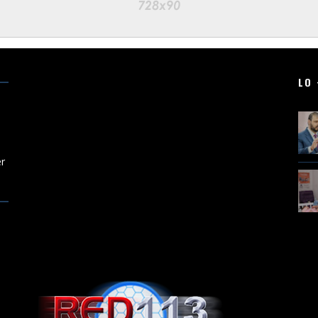
LO 
er