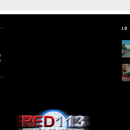
LO 
e
l