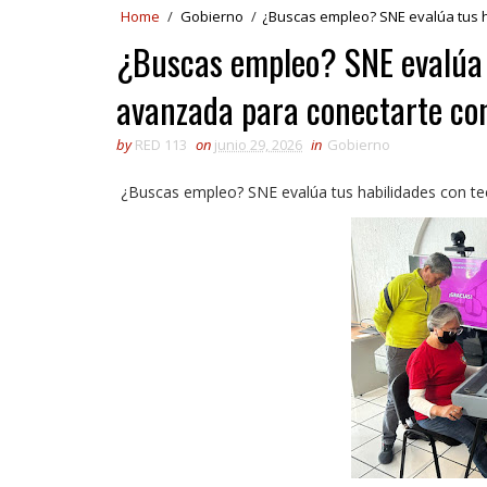
Home
/
Gobierno
/
¿Buscas empleo? SNE evalúa tus 
¿Buscas empleo? SNE evalúa t
avanzada para conectarte co
by
RED 113
on
junio 29, 2026
in
Gobierno
¿Buscas empleo? SNE evalúa tus habilidades con t