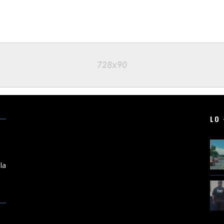
LO 
a
la