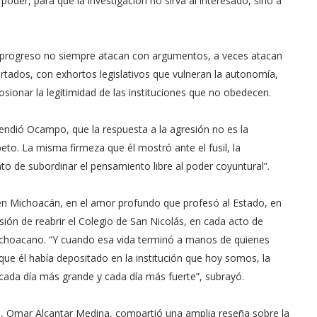
oder, para que la investigación no sirva al interesado, sino a
l progreso no siempre atacan con argumentos, a veces atacan
rtados, con exhortos legislativos que vulneran la autonomía,
ionar la legitimidad de las instituciones que no obedecen.
ndió Ocampo, que la respuesta a la agresión no es la
speto. La misma firmeza que él mostró ante el fusil, la
o de subordinar el pensamiento libre al poder coyuntural”.
n Michoacán, en el amor profundo que profesó al Estado, en
sión de reabrir el Colegio de San Nicolás, en cada acto de
michoacano. “Y cuando esa vida terminó a manos de quienes
 que él había depositado en la institución que hoy somos, la
cada día más grande y cada día más fuerte”, subrayó.
o, Omar Alcantar Medina, compartió una amplia reseña sobre la