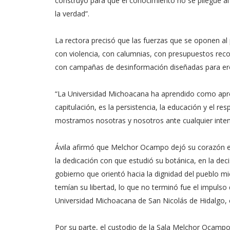
construyó para que el conocimiento no se pliegue al p
la verdad”.
La rectora precisó que las fuerzas que se oponen a
con violencia, con calumnias, con presupuestos reco
con campañas de desinformación diseñadas para eros
“La Universidad Michoacana ha aprendido como apre
capitulación, es la persistencia, la educación y el re
mostramos nosotras y nosotros ante cualquier intent
Ávila afirmó que Melchor Ocampo dejó su corazón e
la dedicación con que estudió su botánica, en la deci
gobierno que orientó hacia la dignidad del pueblo 
temían su libertad, lo que no terminó fue el impulso
Universidad Michoacana de San Nicolás de Hidalgo, 
Por su parte, el custodio de la Sala Melchor Ocamp