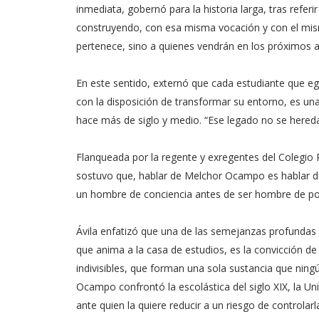
inmediata, gobernó para la historia larga, tras refe
construyendo, con esa misma vocación y con el mism
pertenece, sino a quienes vendrán en los próximos a
En este sentido, externó que cada estudiante que e
con la disposición de transformar su entorno, es u
hace más de siglo y medio. “Ese legado no se hereda
Flanqueada por la regente y exregentes del Colegio P
sostuvo que, hablar de Melchor Ocampo es hablar de
un hombre de conciencia antes de ser hombre de po
Ávila enfatizó que una de las semejanzas profundas 
que anima a la casa de estudios, es la convicción de
indivisibles, que forman una sola sustancia que nin
Ocampo confrontó la escolástica del siglo XIX, la Un
ante quien la quiere reducir a un riesgo de controlarla