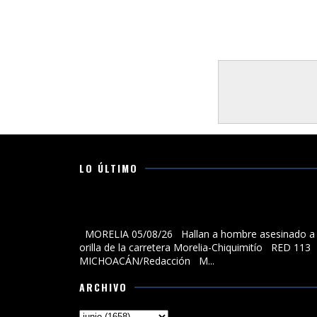
LO ÚLTIMO
Hallan a hombre asesinado a la orilla de la carreter
Morelia-Chiquimitío
MORELIA 05/08/26 Hallan a hombre asesinado a 
orilla de la carretera Morelia-Chiquimitío RED 113
MICHOACÁN/Redacción M...
ARCHIVO