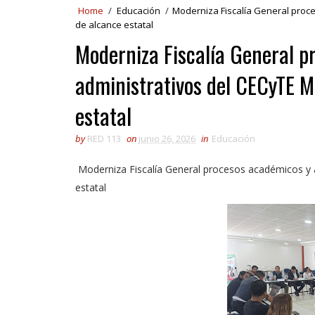
Home
/
Educación
/
Moderniza Fiscalía General proc
de alcance estatal
Moderniza Fiscalía General p
administrativos del CECyTE 
estatal
by
RED 113
on
junio 26, 2026
in
Educación
Moderniza Fiscalía General procesos académicos y 
estatal