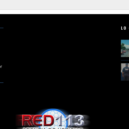
LO 
r
or