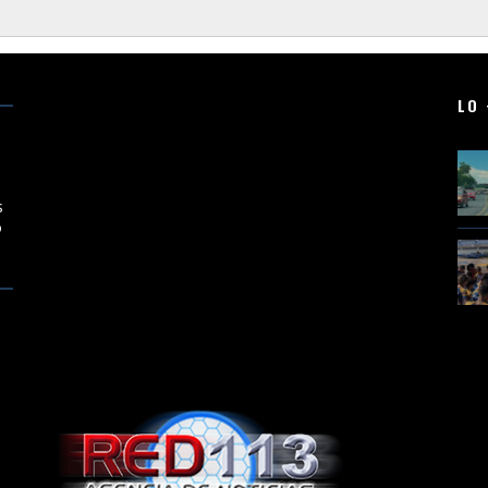
LO 
en
s
o