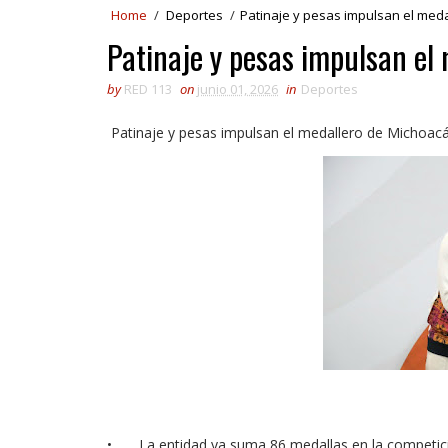
Home
/
Deportes
/
Patinaje y pesas impulsan el med
Patinaje y pesas impulsan el
by
RED 113
on
junio 01, 2026
in
Deportes
Patinaje y pesas impulsan el medallero de Michoacá
•
La entidad ya suma 86 medallas en la competic