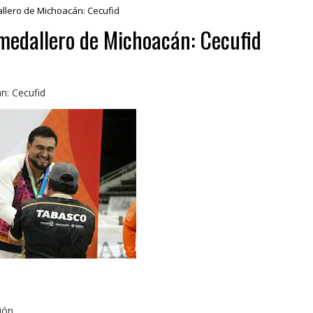
allero de Michoacán: Cecufid
 medallero de Michoacán: Cecufid
n: Cecufid
ión