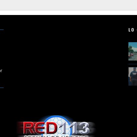
LO 
r
or