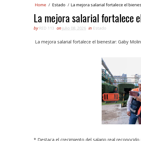
Home
/
Estado
/
La mejora salarial fortalece el biene
La mejora salarial fortalece 
by
RED 113
on
julio 08, 2026
in
Estado
La mejora salarial fortalece el bienestar: Gaby Moli
* Destaca el crecimiento del salario real reconocid