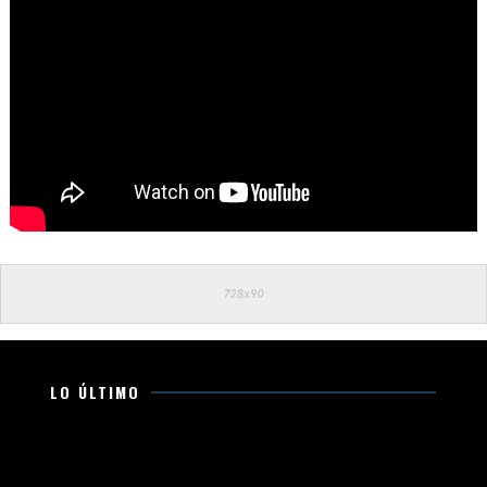
LO ÚLTIMO
Movimiento Ciudadano fortalece su presencia en
Michoacán con trabajo territorial y acciones en favor