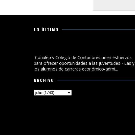
LO ÚLTIMO
Conalep y Colegio de Contadores unen esfuerzos par
ofrecer oportunidades a las juventudes
Conalep y Colegio de Contadores unen esfuerzos
para ofrecer oportunidades a las juventudes • Las y
los alumnos de carreras económico-admi...
ARCHIVO