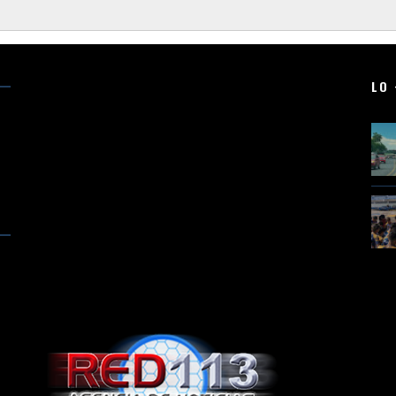
LO 
a