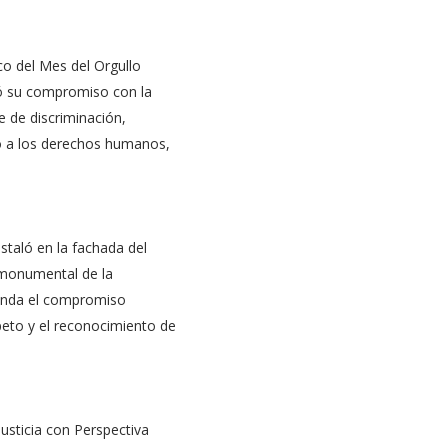
co del Mes del Orgullo
ó su compromiso con la
re de discriminación,
to a los derechos humanos,
staló en la fachada del
 monumental de la
enda el compromiso
peto y el reconocimiento de
Justicia con Perspectiva