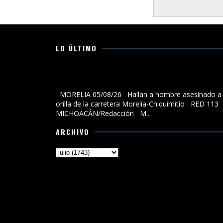
LO ÚLTIMO
Hallan a hombre asesinado a la orilla de la carreter
Morelia-Chiquimitío
MORELIA 05/08/26 Hallan a hombre asesinado a 
orilla de la carretera Morelia-Chiquimitío RED 113
MICHOACÁN/Redacción M...
ARCHIVO