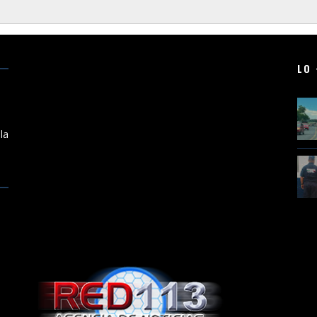
LO 
a
la