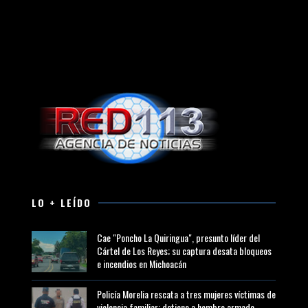
LO + LEÍDO
Cae "Poncho La Quiringua", presunto líder del
Cártel de Los Reyes; su captura desata bloqueos
e incendios en Michoacán
Policía Morelia rescata a tres mujeres víctimas de
violencia familiar; detiene a hombre armado