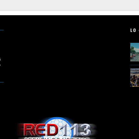
LO 
en
s
o