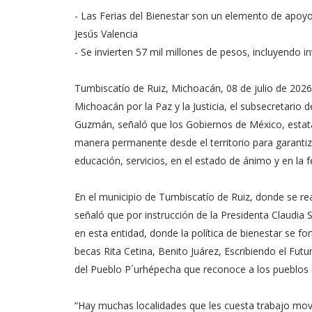
- Las Ferias del Bienestar son un elemento de apoyo,
Jesús Valencia
- Se invierten 57 mil millones de pesos, incluyendo i
Tumbiscatío de Ruiz, Michoacán, 08 de julio de 2026.
Michoacán por la Paz y la Justicia, el subsecretario 
Guzmán, señaló que los Gobiernos de México, estata
manera permanente desde el territorio para garantiza
educación, servicios, en el estado de ánimo y en la fe
En el municipio de Tumbiscatío de Ruiz, donde se real
señaló que por instrucción de la Presidenta Claudi
en esta entidad, donde la política de bienestar se fo
becas Rita Cetina, Benito Juárez, Escribiendo el Futu
del Pueblo P´urhépecha que reconoce a los pueblos o
“Hay muchas localidades que les cuesta trabajo move