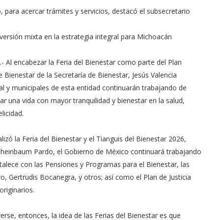
 para acercar trámites y servicios, destacó el subsecretario
nversión mixta en la estrategia integral para Michoacán
- Al encabezar la Feria del Bienestar como parte del Plan
de Bienestar de la Secretaría de Bienestar, Jesús Valencia
l y municipales de esta entidad continuarán trabajando de
r una vida con mayor tranquilidad y bienestar en la salud,
licidad.
izó la Feria del Bienestar y el Tianguis del Bienestar 2026,
a Sheinbaum Pardo, el Gobierno de México continuará trabajando
rtalece con las Pensiones y Programas para el Bienestar, las
ro, Gertrudis Bocanegra, y otros; así como el Plan de Justicia
riginarios.
rse, entonces, la idea de las Ferias del Bienestar es que