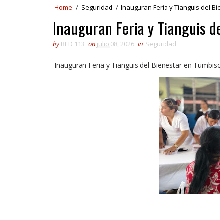
Home
/
Seguridad
/
Inauguran Feria y Tianguis del B
Inauguran Feria y Tianguis d
by
RED 113
on
julio 08, 2026
in
Seguridad
Inauguran Feria y Tianguis del Bienestar en Tumbisc