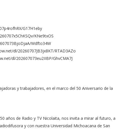
0707p4rofhRX/G17H1eby
l/20260707x5ChKSQv/KNe9txOS
/202607073BjoDjaA/Wdfto34W
ernow.net/dl/20260707JB3jx8KT/RTAD3AZo
ernow.net/dl/202607073eu2IIBP/GhvCMA7J
jadoras y trabajadores, en el marco del 50 Aniversario de la
50 años de Radio y TV Nicolaita, nos invita a mirar al futuro, a
diodifusora y con nuestra Universidad Michoacana de San