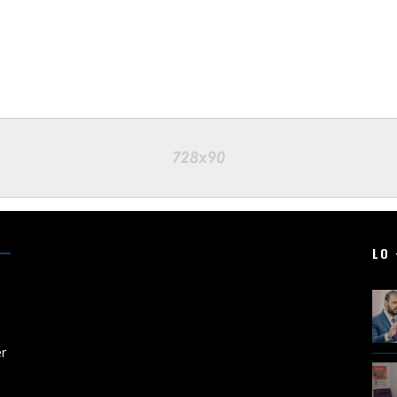
LO 
er