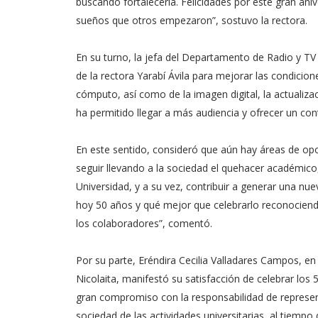
buscando fortalecerla. Felicidades por este gran a
sueños que otros empezaron”, sostuvo la rectora.
En su turno, la jefa del Departamento de Radio y TV
de la rectora Yarabí Ávila para mejorar las condicion
cómputo, así como de la imagen digital, la actualizac
ha permitido llegar a más audiencia y ofrecer un co
En este sentido, consideró que aún hay áreas de op
seguir llevando a la sociedad el quehacer académico, cu
Universidad, y a su vez, contribuir a generar una nue
hoy 50 años y qué mejor que celebrarlo reconociendo 
los colaboradores”, comentó.
Por su parte, Eréndira Cecilia Valladares Campos, en
Nicolaita, manifestó su satisfacción de celebrar los 
gran compromiso con la responsabilidad de represen
sociedad de las actividades universitarias, al tiempo