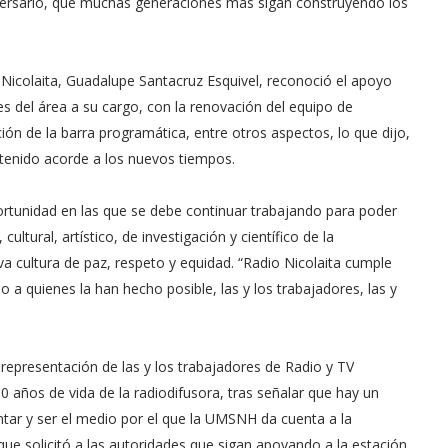
niversario, que muchas generaciones más sigan construyendo los
 Nicolaita, Guadalupe Santacruz Esquivel, reconoció el apoyo
es del área a su cargo, con la renovación del equipo de
ión de la barra programática, entre otros aspectos, lo que dijo,
ntenido acorde a los nuevos tiempos.
ortunidad en las que se debe continuar trabajando para poder
ltural, artístico, de investigación y científico de la
va cultura de paz, respeto y equidad. “Radio Nicolaita cumple
a quienes la han hecho posible, las y los trabajadores, las y
 representación de las y los trabajadores de Radio y TV
50 años de vida de la radiodifusora, tras señalar que hay un
tar y ser el medio por el que la UMSNH da cuenta a la
 que solicitó a las autoridades que sigan apoyando a la estación