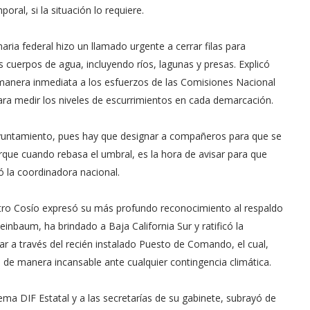
oral, si la situación lo requiere.
aria federal hizo un llamado urgente a cerrar filas para
cuerpos de agua, incluyendo ríos, lagunas y presas. Explicó
manera inmediata a los esfuerzos de las Comisiones Nacional
para medir los niveles de escurrimientos en cada demarcación.
ayuntamiento, pues hay que designar a compañeros para que se
rque cuando rebasa el umbral, es la hora de avisar para que
ó la coordinadora nacional.
stro Cosío expresó su más profundo reconocimiento al respaldo
nbaum, ha brindado a Baja California Sur y ratificó la
ar a través del recién instalado Puesto de Comando, el cual,
 de manera incansable ante cualquier contingencia climática.
ema DIF Estatal y a las secretarías de su gabinete, subrayó de