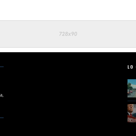
LO 
,
a,